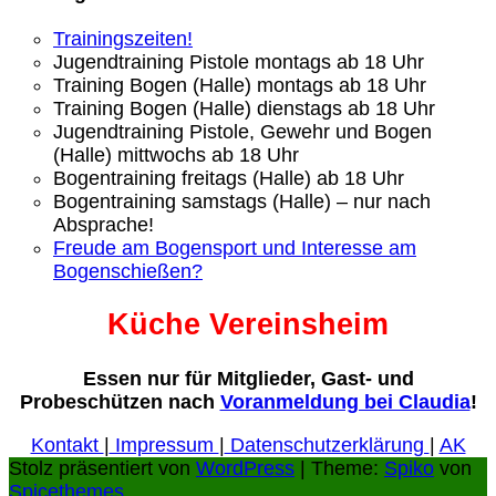
Trainingszeiten!
Jugendtraining Pistole montags ab 18 Uhr
Training Bogen (Halle) montags ab 18 Uhr
Training Bogen (Halle) dienstags ab 18 Uhr
Jugendtraining Pistole, Gewehr und Bogen
(Halle) mittwochs ab 18 Uhr
Bogentraining freitags (Halle) ab 18 Uhr
Bogentraining samstags (Halle) – nur nach
Absprache!
Freude am Bogensport und Interesse am
Bogenschießen?
Küche Vereinsheim
Essen nur für Mitglieder, Gast- und
Probeschützen nach
Voranmeldung bei Claudia
!
Kontakt
|
Impressum
|
Datenschutzerklärung
|
AK
Stolz präsentiert von
WordPress
| Theme:
Spiko
von
Spicethemes