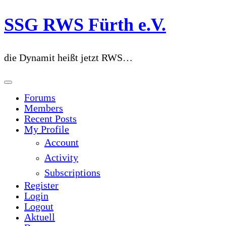
Zum
SSG RWS Fürth e.V.
Inhalt
springen
die Dynamit heißt jetzt RWS…
Forums
Members
Recent Posts
My Profile
Account
Activity
Subscriptions
Register
Login
Logout
Aktuell