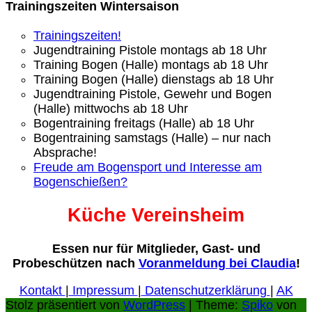
Trainingszeiten Wintersaison
Trainingszeiten!
Jugendtraining Pistole montags ab 18 Uhr
Training Bogen (Halle) montags ab 18 Uhr
Training Bogen (Halle) dienstags ab 18 Uhr
Jugendtraining Pistole, Gewehr und Bogen
(Halle) mittwochs ab 18 Uhr
Bogentraining freitags (Halle) ab 18 Uhr
Bogentraining samstags (Halle) – nur nach
Absprache!
Freude am Bogensport und Interesse am
Bogenschießen?
Küche Vereinsheim
Essen nur für Mitglieder, Gast- und
Probeschützen nach
Voranmeldung bei Claudia
!
Kontakt
|
Impressum
|
Datenschutzerklärung
|
AK
Stolz präsentiert von
WordPress
| Theme:
Spiko
von