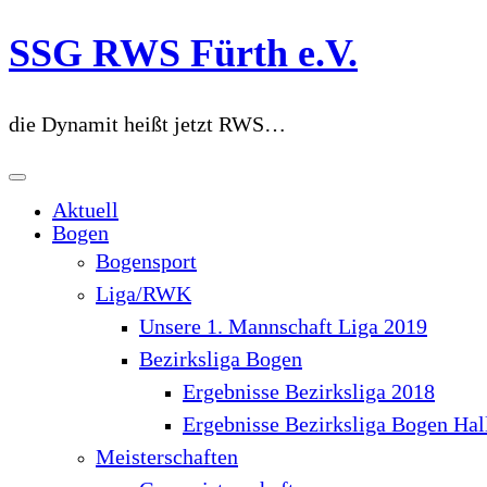
Zum
SSG RWS Fürth e.V.
Inhalt
springen
die Dynamit heißt jetzt RWS…
Aktuell
Bogen
Bogensport
Liga/RWK
Unsere 1. Mannschaft Liga 2019
Bezirksliga Bogen
Ergebnisse Bezirksliga 2018
Ergebnisse Bezirksliga Bogen Hal
Meisterschaften