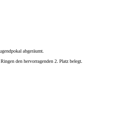
en Pokal geholt.
Jugendpokal abgeräumt.
 Ringen den hervorragenden 2. Platz belegt.