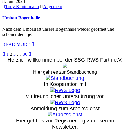
8. Juni 2023
Tony Kuntermann
Allgemein
Umbau Bogenhalle
Nach dem Umbau ist unsere Bogenhalle wieder geöffnet und
schöner denn je!
READ MORE
Seitennummerierung
1
2
3
…
36
Herzlich willkommen bei der SSG RWS Fürth e.V.
der
Beiträge
Hier geht es zur Standbuchung
In Kooperation mit
Mit freundlicher Unterstützung von
Anmeldung zum Arbeitsdienst
Hier geht es zur Registrierung
zu unserem
Newsletter: