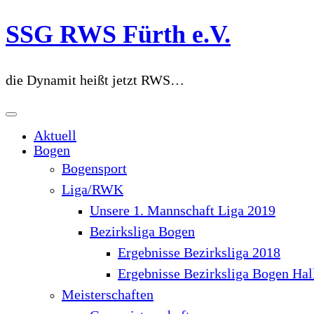
Zum
SSG RWS Fürth e.V.
Inhalt
springen
die Dynamit heißt jetzt RWS…
Aktuell
Bogen
Bogensport
Liga/RWK
Unsere 1. Mannschaft Liga 2019
Bezirksliga Bogen
Ergebnisse Bezirksliga 2018
Ergebnisse Bezirksliga Bogen Hal
Meisterschaften