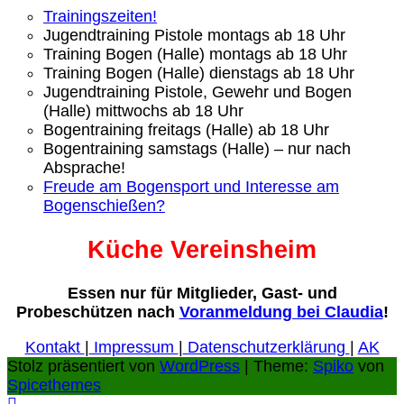
Trainingszeiten!
Jugendtraining Pistole montags ab 18 Uhr
Training Bogen (Halle) montags ab 18 Uhr
Training Bogen (Halle) dienstags ab 18 Uhr
Jugendtraining Pistole, Gewehr und Bogen
(Halle) mittwochs ab 18 Uhr
Bogentraining freitags (Halle) ab 18 Uhr
Bogentraining samstags (Halle) – nur nach
Absprache!
Freude am Bogensport und Interesse am
Bogenschießen?
Küche Vereinsheim
Essen nur für Mitglieder, Gast- und
Probeschützen nach
Voranmeldung bei Claudia
!
Kontakt
|
Impressum
|
Datenschutzerklärung
|
AK
Stolz präsentiert von
WordPress
| Theme:
Spiko
von
Spicethemes