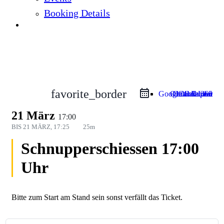
Booking Details
Events
favorite_border
Google Calendar
Outlook Live
Outlook 365
iCal Export
21 März
17:00
BIS
21 MÄRZ, 17:25
25m
Schnupperschiessen 17:00
Uhr
Bitte zum Start am Stand sein sonst verfällt das Ticket.