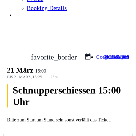
Booking Details
Events
favorite_border
Google Calendar
Outlook Live
Outlook 365
iCal Export
21 März
15:00
BIS
21 MÄRZ, 15:25
25m
Schnupperschiessen 15:00
Uhr
Bitte zum Start am Stand sein sonst verfällt das Ticket.