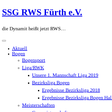
Zum
SSG RWS Fürth e.V.
Inhalt
springen
die Dynamit heißt jetzt RWS…
Aktuell
Bogen
Bogensport
Liga/RWK
Unsere 1. Mannschaft Liga 2019
Bezirksliga Bogen
Ergebnisse Bezirksliga 2018
Ergebnisse Bezirksliga Bogen Hal
Meisterschaften