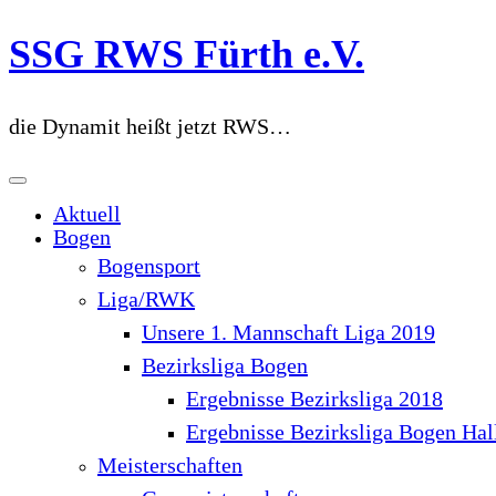
Zum
SSG RWS Fürth e.V.
Inhalt
springen
die Dynamit heißt jetzt RWS…
Aktuell
Bogen
Bogensport
Liga/RWK
Unsere 1. Mannschaft Liga 2019
Bezirksliga Bogen
Ergebnisse Bezirksliga 2018
Ergebnisse Bezirksliga Bogen Hal
Meisterschaften