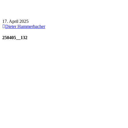
250405__132
17. April 2025
Dieter Hammerbacher
250405__132